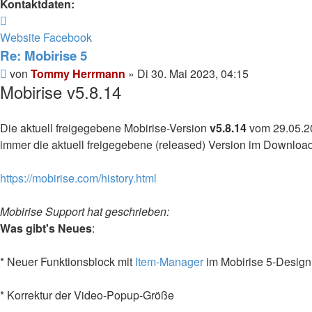
Kontaktdaten:
Kontaktdaten
von
Website
Facebook
Tommy
Re: Mobirise 5
Herrmann
Ungelesener
von
Tommy Herrmann
»
Di 30. Mai 2023, 04:15
Mobirise v5.8.14
Beitrag
Die aktuell freigegebene Mobirise-Version
v5.8.14
vom 29.05.20
immer die aktuell freigegebene (released) Version im Download,
https://mobirise.com/history.html
Mobirise Support hat geschrieben:
Was gibt's Neues
:
* Neuer Funktionsblock mit
Item-Manager
im Mobirise 5-Design
* Korrektur der Video-Popup-Größe