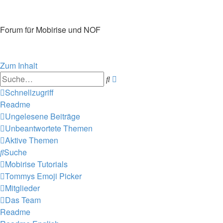
Mobirise-Tutorials.com
Forum für Mobirise und NOF
Hilfeseiten von Mobirise-Tutorials.com
Impressum
Zum Inhalt
Erweiterte
Suche
Suche
Schnellzugriff
Readme
Ungelesene Beiträge
Unbeantwortete Themen
Aktive Themen
Suche
Mobirise Tutorials
Tommys Emoji Picker
Mitglieder
Das Team
Readme