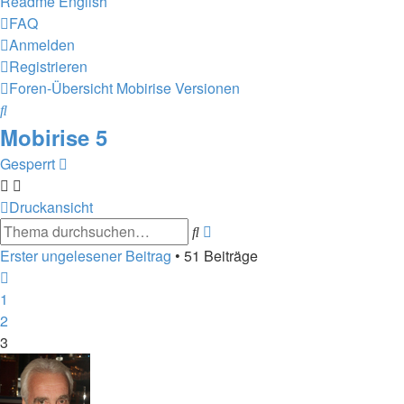
Readme English
FAQ
Anmelden
Registrieren
Foren-Übersicht
Mobirise Versionen
Suche
Mobirise 5
Gesperrt
Druckansicht
Erweiterte
Suche
Suche
Erster ungelesener Beitrag
• 51 Beiträge
Vorherige
1
2
3