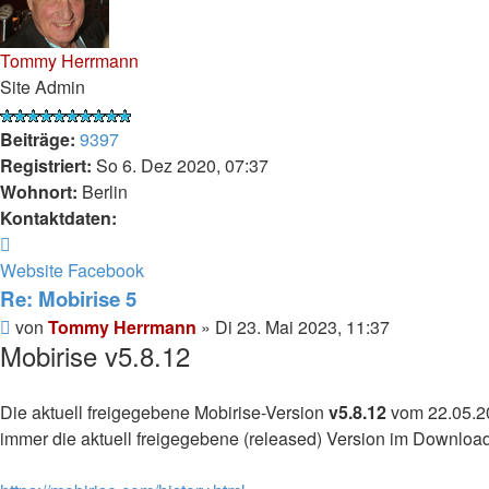
Tommy Herrmann
Site Admin
Beiträge:
9397
Registriert:
So 6. Dez 2020, 07:37
Wohnort:
Berlin
Kontaktdaten:
Kontaktdaten
von
Website
Facebook
Tommy
Re: Mobirise 5
Herrmann
Ungelesener
von
Tommy Herrmann
»
Di 23. Mai 2023, 11:37
Mobirise v5.8.12
Beitrag
Die aktuell freigegebene Mobirise-Version
v5.8.12
vom 22.05.20
immer die aktuell freigegebene (released) Version im Download,