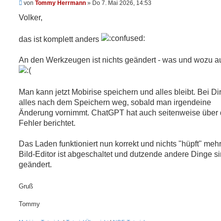
U
von
Tommy Herrmann
»
Do 7. Mai 2026, 14:53
n
g
Volker,
e
l
e
das ist komplett anders
s
e
n
An den Werkzeugen ist nichts geändert - was und wozu a
e
r
B
e
Man kann jetzt Mobirise speichern und alles bleibt. Bei Dir
i
t
alles nach dem Speichern weg, sobald man irgendeine
r
Änderung vornimmt. ChatGPT hat auch seitenweise über 
a
g
Fehler berichtet.
Das Laden funktioniert nun korrekt und nichts "hüpft" mehr
Bild-Editor ist abgeschaltet und dutzende andere Dinge s
geändert.
Gruß
Tommy