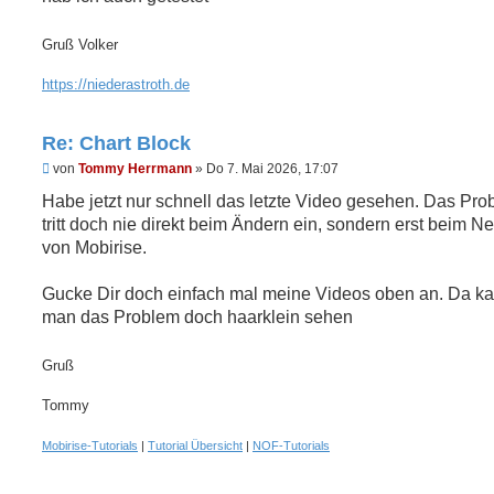
Gruß Volker
https://niederastroth.de
Re: Chart Block
U
von
Tommy Herrmann
»
Do 7. Mai 2026, 17:07
n
g
Habe jetzt nur schnell das letzte Video gesehen. Das Pro
e
tritt doch nie direkt beim Ändern ein, sondern erst beim Ne
l
e
von Mobirise.
s
e
n
Gucke Dir doch einfach mal meine Videos oben an. Da k
e
man das Problem doch haarklein sehen
r
B
e
Gruß
i
t
r
Tommy
a
g
Mobirise-Tutorials
|
Tutorial Übersicht
|
NOF-Tutorials