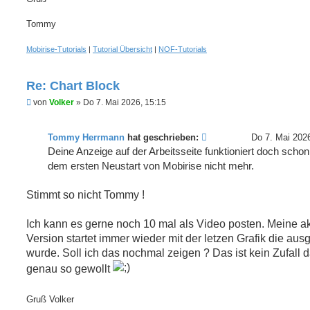
Tommy
Mobirise-Tutorials
|
Tutorial Übersicht
|
NOF-Tutorials
Re: Chart Block
U
von
Volker
»
Do 7. Mai 2026, 15:15
n
g
e
Tommy Herrmann
hat geschrieben:
Do 7. Mai 202
l
e
Deine Anzeige auf der Arbeitsseite funktioniert doch scho
s
dem ersten Neustart von Mobirise nicht mehr.
e
n
e
Stimmt so nicht Tommy !
r
B
e
Ich kann es gerne noch 10 mal als Video posten. Meine ak
i
t
Version startet immer wieder mit der letzen Grafik die aus
r
wurde. Soll ich das nochmal zeigen ? Das ist kein Zufall d
a
g
genau so gewollt
Gruß Volker