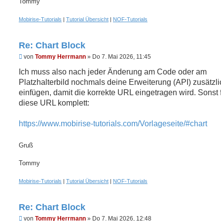
Tommy
Mobirise-Tutorials
|
Tutorial Übersicht
|
NOF-Tutorials
Re: Chart Block
U
von
Tommy Herrmann
»
Do 7. Mai 2026, 11:45
n
g
Ich muss also nach jeder Änderung am Code oder am
e
Platzhalterbild nochmals deine Erweiterung (API) zusätzli
l
e
einfügen, damit die korrekte URL eingetragen wird. Sonst f
s
diese URL komplett:
e
n
e
https://www.mobirise-tutorials.com/Vorlageseite/#chart
r
B
e
Gruß
i
t
r
Tommy
a
g
Mobirise-Tutorials
|
Tutorial Übersicht
|
NOF-Tutorials
Re: Chart Block
U
von
Tommy Herrmann
»
Do 7. Mai 2026, 12:48