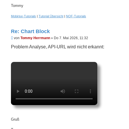
Tommy
Mobirise-Tutorials
|
Tutorial Übersicht
|
NOF-Tutorials
Re: Chart Block
U
von
Tommy Herrmann
»
Do 7. Mai 2026, 11:32
n
g
Problem Analyse, API-URL wird nicht erkannt:
e
l
e
s
e
n
e
r
B
e
i
t
r
a
g
Gruß