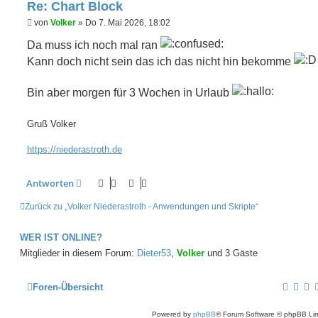
Re: Chart Block
U
von
Volker
»
Do 7. Mai 2026, 18:02
n
g
Da muss ich noch mal ran
e
Kann doch nicht sein das ich das nicht hin bekomme
l
e
s
e
Bin aber morgen für 3 Wochen in Urlaub
n
e
r
Gruß Volker
B
e
https://niederastroth.de
i
t
r
a
Antworten
g
Zurück zu „Volker Niederastroth - Anwendungen und Skripte“
WER IST ONLINE?
Mitglieder in diesem Forum:
Dieter53
,
Volker
und 3 Gäste
Foren-Übersicht
Powered by
phpBB
® Forum Software © phpBB Lim