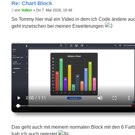
Re: Chart Block
U
von
Volker
»
Do 7. Mai 2026, 16:48
n
g
So Tommy hier mal ein Video in dem ich Code ändere au
e
geht inzwischen bei meinen Erweiterungen
l
e
s
e
n
e
r
B
e
i
t
r
a
g
Das geht auch mit meinem normalen Block mit den 6 Farb
hab ich auch getestet