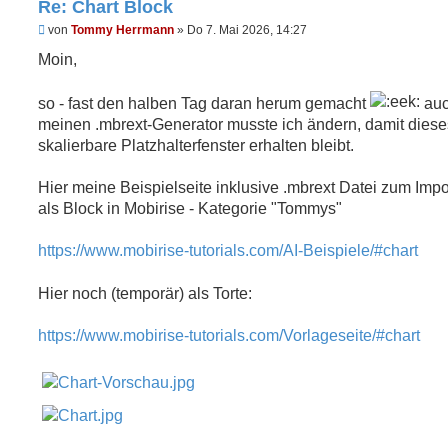
Re: Chart Block
t
r
U
von
Tommy Herrmann
»
Do 7. Mai 2026, 14:27
a
n
g
g
Moin,
e
l
e
so - fast den halben Tag daran herum gemacht
au
s
meinen .mbrext-Generator musste ich ändern, damit diese
e
n
skalierbare Platzhalterfenster erhalten bleibt.
e
r
B
Hier meine Beispielseite inklusive .mbrext Datei zum Impo
e
als Block in Mobirise - Kategorie "Tommys"
i
t
r
https://www.mobirise-tutorials.com/AI-Beispiele/#chart
a
g
Hier noch (temporär) als Torte:
https://www.mobirise-tutorials.com/Vorlageseite/#chart