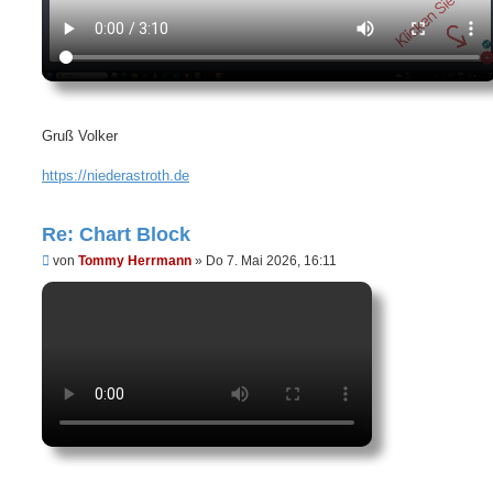
Gruß Volker
https://niederastroth.de
Re: Chart Block
U
von
Tommy Herrmann
»
Do 7. Mai 2026, 16:11
n
g
e
l
e
s
e
n
e
r
B
e
i
t
r