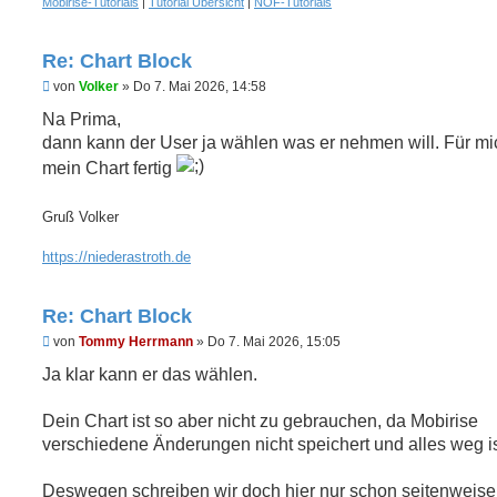
Mobirise-Tutorials
|
Tutorial Übersicht
|
NOF-Tutorials
Re: Chart Block
U
von
Volker
»
Do 7. Mai 2026, 14:58
n
g
Na Prima,
e
dann kann der User ja wählen was er nehmen will. Für mic
l
e
mein Chart fertig
s
e
n
Gruß Volker
e
r
https://niederastroth.de
B
e
i
t
Re: Chart Block
r
a
U
von
Tommy Herrmann
»
Do 7. Mai 2026, 15:05
g
n
g
Ja klar kann er das wählen.
e
l
e
Dein Chart ist so aber nicht zu gebrauchen, da Mobirise
s
verschiedene Änderungen nicht speichert und alles weg is
e
n
e
Deswegen schreiben wir doch hier nur schon seitenweise
r