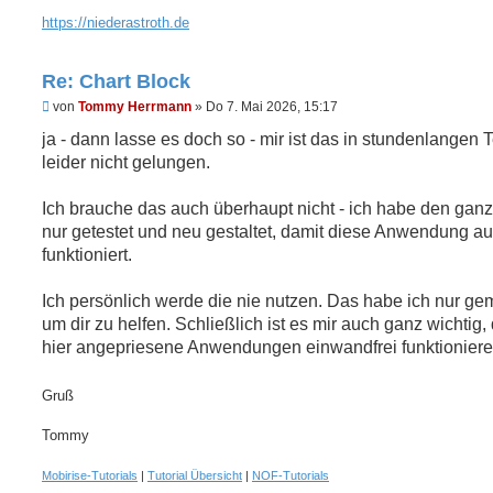
https://niederastroth.de
Re: Chart Block
U
von
Tommy Herrmann
»
Do 7. Mai 2026, 15:17
n
g
ja - dann lasse es doch so - mir ist das in stundenlangen 
e
leider nicht gelungen.
l
e
s
Ich brauche das auch überhaupt nicht - ich habe den gan
e
n
nur getestet und neu gestaltet, damit diese Anwendung a
e
funktioniert.
r
B
e
Ich persönlich werde die nie nutzen. Das habe ich nur ge
i
t
um dir zu helfen. Schließlich ist es mir auch ganz wichtig,
r
hier angepriesene Anwendungen einwandfrei funktioniere
a
g
Gruß
Tommy
Mobirise-Tutorials
|
Tutorial Übersicht
|
NOF-Tutorials