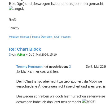
B
Beiträge) und deswegen habe ich das jetzt neu gemacht
e
i
t
r
Gruß
a
g
Tommy
Mobirise-Tutorials
|
Tutorial Übersicht
|
NOF-Tutorials
Re: Chart Block
U
von
Volker
»
Do 7. Mai 2026, 15:10
n
g
e
Tommy Herrmann
hat geschrieben:
Do 7. Mai 202
l
e
Ja klar kann er das wählen.
s
e
n
Dein Chart ist so aber nicht zu gebrauchen, da Mobirise
e
verschiedene Änderungen nicht speichert und alles weg is
r
B
e
Deswegen schreiben wir doch hier nur schon seitenweise
i
t
deswegen habe ich das jetzt neu gemacht
r