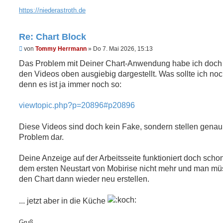
https://niederastroth.de
Re: Chart Block
U
von
Tommy Herrmann
»
Do 7. Mai 2026, 15:13
n
g
Das Problem mit Deiner Chart-Anwendung habe ich doch 
e
den Videos oben ausgiebig dargestellt. Was sollte ich noc
l
e
denn es ist ja immer noch so:
s
e
n
viewtopic.php?p=20896#p20896
e
r
B
Diese Videos sind doch kein Fake, sondern stellen genau
e
Problem dar.
i
t
r
Deine Anzeige auf der Arbeitsseite funktioniert doch scho
a
g
dem ersten Neustart von Mobirise nicht mehr und man mü
den Chart dann wieder neu erstellen.
... jetzt aber in die Küche
Gruß