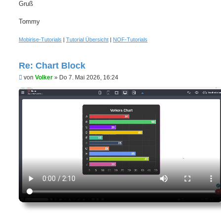
Gruß
a
g
Tommy
Mobirise-Tutorials
|
Tutorial Übersicht
|
NOF-Tutorials
Re: Chart Block
U
von
Volker
»
Do 7. Mai 2026, 16:24
n
g
e
l
e
s
e
n
e
r
B
e
i
t
r
a
g