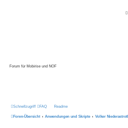
Mobirise-Tutorials.com
Forum für Mobirise und NOF
Hilfeseiten von Mobirise-Tutorials.com
Impressum
Schnellzugriff
FAQ
Readme
Foren-Übersicht
Anwendungen und Skripte
Volker Niederastro