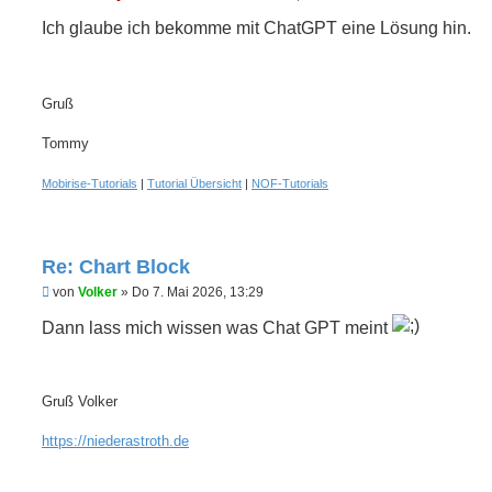
n
g
Ich glaube ich bekomme mit ChatGPT eine Lösung hin.
e
l
e
s
e
Gruß
n
e
Tommy
r
B
e
Mobirise-Tutorials
|
Tutorial Übersicht
|
NOF-Tutorials
i
t
r
a
g
Re: Chart Block
U
von
Volker
»
Do 7. Mai 2026, 13:29
n
g
Dann lass mich wissen was Chat GPT meint
e
l
e
s
e
Gruß Volker
n
e
https://niederastroth.de
r
B
e
i