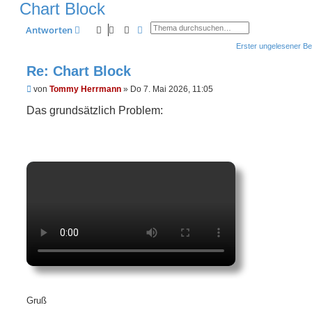
Chart Block
Suche
Erweiterte Suche
Antworten
Erster ungelesener Be
Re: Chart Block
U
von
Tommy Herrmann
»
Do 7. Mai 2026, 11:05
n
g
Das grundsätzlich Problem:
e
l
e
s
e
n
e
r
B
e
i
t
r
a
g
Gruß