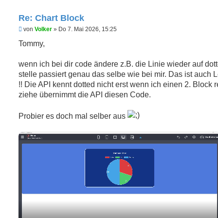
Re: Chart Block
U
von
Volker
»
Do 7. Mai 2026, 15:25
n
g
Tommy,
e
l
e
wenn ich bei dir code ändere z.B. die Linie wieder auf dot
s
stelle passiert genau das selbe wie bei mir. Das ist auch 
e
n
!! Die API kennt dotted nicht erst wenn ich einen 2. Block r
e
ziehe übernimmt die API diesen Code.
r
B
e
Probier es doch mal selber aus
i
t
r
a
g