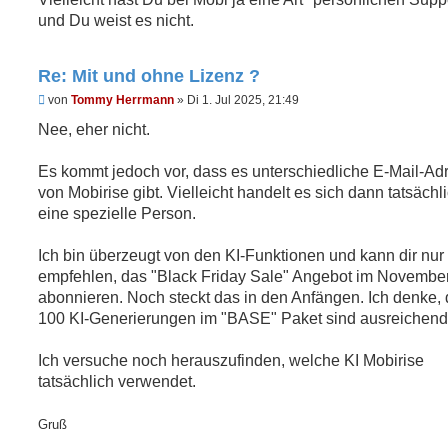
r
B
und Du weist es nicht.
e
i
t
Re: Mit und ohne Lizenz ?
r
a
U
von
Tommy Herrmann
»
Di 1. Jul 2025, 21:49
g
n
g
Nee, eher nicht.
e
l
e
Es kommt jedoch vor, dass es unterschiedliche E-Mail-Ad
s
von Mobirise gibt. Vielleicht handelt es sich dann tatsäch
e
n
eine spezielle Person.
e
r
B
Ich bin überzeugt von den KI-Funktionen und kann dir nur
e
empfehlen, das "Black Friday Sale" Angebot im Novembe
i
t
abonnieren. Noch steckt das in den Anfängen. Ich denke, 
r
100 KI-Generierungen im "BASE" Paket sind ausreichend
a
g
Ich versuche noch herauszufinden, welche KI Mobirise
tatsächlich verwendet.
Gruß