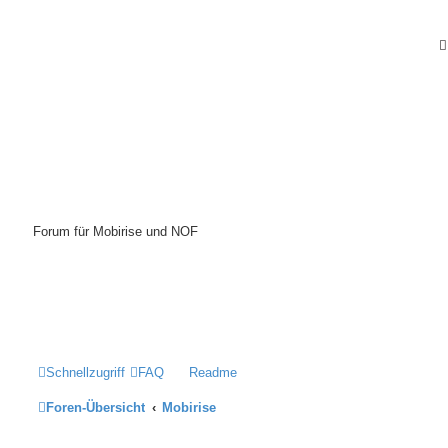
Mobirise-Tutorials.com
Forum für Mobirise und NOF
Hilfeseiten von Mobirise-Tutorials.com
Impressum
Schnellzugriff
FAQ
Readme
Foren-Übersicht
Mobirise