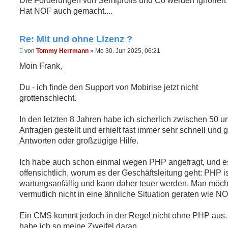
Die Forderungen von Semiprofis und Co werden ignoriert
Hat NOF auch gemacht....
Re: Mit und ohne Lizenz ?
U
von
Tommy Herrmann
»
Mo 30. Jun 2025, 06:21
n
g
Moin Frank,
e
l
e
Du - ich finde den Support von Mobirise jetzt nicht
s
grottenschlecht.
e
n
e
In den letzten 8 Jahren habe ich sicherlich zwischen 50 u
r
B
Anfragen gestellt und erhielt fast immer sehr schnell und 
e
Antworten oder großzügige Hilfe.
i
t
r
Ich habe auch schon einmal wegen PHP angefragt, und es
a
g
offensichtlich, worum es der Geschäftsleitung geht: PHP is
wartungsanfällig und kann daher teuer werden. Man möch
vermutlich nicht in eine ähnliche Situation geraten wie NO
Ein CMS kommt jedoch in der Regel nicht ohne PHP aus.
habe ich so meine Zweifel daran.