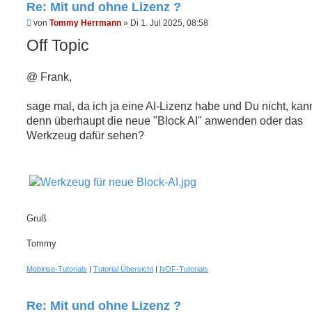
Re: Mit und ohne Lizenz ?
U
von
Tommy Herrmann
»
Di 1. Jul 2025, 08:58
n
Off Topic
g
e
l
e
@ Frank,
s
e
n
sage mal, da ich ja eine AI-Lizenz habe und Du nicht, kan
e
r
denn überhaupt die neue "Block AI" anwenden oder das
B
Werkzeug dafür sehen?
e
i
t
r
a
g
Gruß
Tommy
Mobirise-Tutorials
|
Tutorial Übersicht
|
NOF-Tutorials
Re: Mit und ohne Lizenz ?