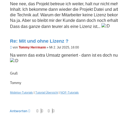
g
Nee nee, das Projekt betreue ich weiter, halt nur nicht me
e
Inhalt. Ich bekomme dann wieder die Projekt Datei und ar
l
e
die Technik auf. Warum der Mitarbeiter keine Lizenz beko
s
Na ja. Aber so bleibt mir der Kunde dann doch noch erhalt
e
n
Dass das ganze dann teurer als eine Lizenz ist...
e
r
B
e
Re: Mit und ohne Lizenz ?
i
U
von
Tommy Herrmann
»
Mi 2. Jul 2025, 16:00
t
n
r
g
Na wenn das extra Umsatz generiert - dann ist es doch nu
a
e
g
l
e
s
e
Gruß
n
e
Tommy
r
B
e
Mobirise-Tutorials
|
Tutorial Übersicht
|
NOF-Tutorials
i
t
r
a
g
Antworten