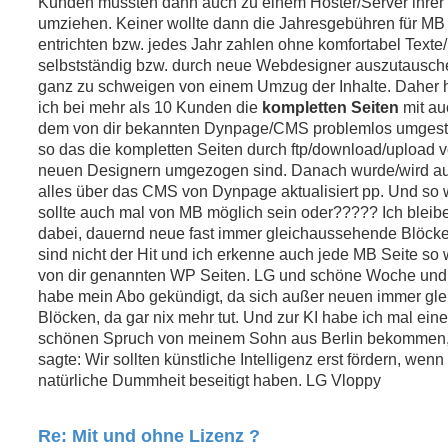
Kunden mussten dann auch zu einem Hoster/Server ihrer
s
umziehen. Keiner wollte dann die Jahresgebühren für MB
e
n
entrichten bzw. jedes Jahr zahlen ohne komfortabel Texte
e
selbstständig bzw. durch neue Webdesigner auszutausch
r
B
ganz zu schweigen von einem Umzug der Inhalte. Daher
e
ich bei mehr als 10 Kunden die
kompletten Seiten
mit au
i
t
dem von dir bekannten Dynpage/CMS problemlos umgestr
r
so das die kompletten Seiten durch ftp/download/upload 
a
g
neuen Designern umgezogen sind. Danach wurde/wird a
alles über das CMS von Dynpage aktualisiert pp. Und so
sollte auch mal von MB möglich sein oder????? Ich bleib
dabei, dauernd neue fast immer gleichaussehende Blöcke
sind nicht der Hit und ich erkenne auch jede MB Seite so 
von dir genannten WP Seiten. LG und schöne Woche und
habe mein Abo gekündigt, da sich außer neuen immer gl
Blöcken, da gar nix mehr tut. Und zur KI habe ich mal ein
schönen Spruch von meinem Sohn aus Berlin bekommen,
sagte: Wir sollten künstliche Intelligenz erst fördern, wenn 
natürliche Dummheit beseitigt haben. LG Vloppy
Re: Mit und ohne Lizenz ?