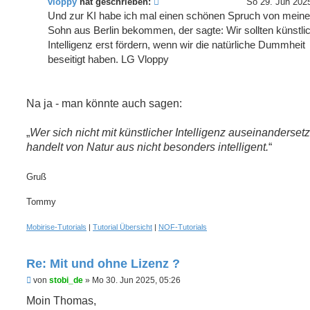
vloppy
hat geschrieben:
So 29. Jun 2025
Und zur KI habe ich mal einen schönen Spruch von mein
Sohn aus Berlin bekommen, der sagte: Wir sollten künstli
Intelligenz erst fördern, wenn wir die natürliche Dummheit
beseitigt haben. LG Vloppy
Na ja - man könnte auch sagen:
Wer sich nicht mit künstlicher Intelligenz auseinandersetz
handelt von Natur aus nicht besonders intelligent.
Gruß
Tommy
Mobirise-Tutorials
|
Tutorial Übersicht
|
NOF-Tutorials
Re: Mit und ohne Lizenz ?
U
von
stobi_de
»
Mo 30. Jun 2025, 05:26
n
g
Moin Thomas,
e