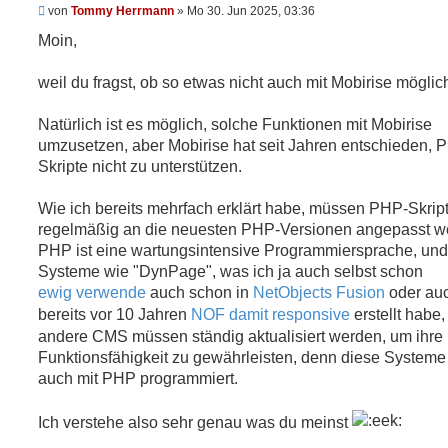
U
von
Tommy Herrmann
»
Mo 30. Jun 2025, 03:36
n
g
Moin,
e
l
e
weil du fragst, ob so etwas nicht auch mit Mobirise möglich
s
e
n
Natürlich ist es möglich, solche Funktionen mit Mobirise
e
umzusetzen, aber Mobirise hat seit Jahren entschieden, 
r
B
Skripte nicht zu unterstützen.
e
i
t
Wie ich bereits mehrfach erklärt habe, müssen PHP-Skrip
r
regelmäßig an die neuesten PHP-Versionen angepasst w
a
g
PHP ist eine wartungsintensive Programmiersprache, un
Systeme wie "DynPage", was ich ja auch selbst schon
ewig verwende
auch schon in
NetObjects Fusion
oder auc
bereits vor 10 Jahren
NOF damit responsive
erstellt habe,
andere CMS müssen ständig aktualisiert werden, um ihre
Funktionsfähigkeit zu gewährleisten, denn diese Systeme 
auch mit PHP programmiert.
Ich verstehe also sehr genau was du meinst