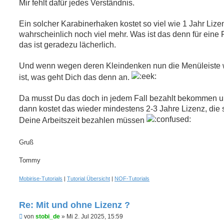
g
Mir fehlt dafür jedes Verständnis.
e
l
e
Ein solcher Karabinerhaken kostet so viel wie 1 Jahr Lize
s
wahrscheinlich noch viel mehr. Was ist das denn für eine 
e
n
das ist geradezu lächerlich.
e
r
B
Und wenn wegen deren Kleindenken nun die Menüleiste
e
ist, was geht Dich das denn an.
i
t
r
Da musst Du das doch in jedem Fall bezahlt bekommen 
a
g
dann kostet das wieder mindestens 2-3 Jahre Lizenz, die s
Deine Arbeitszeit bezahlen müssen
Gruß
Tommy
Mobirise-Tutorials
|
Tutorial Übersicht
|
NOF-Tutorials
Re: Mit und ohne Lizenz ?
U
von
stobi_de
»
Mi 2. Jul 2025, 15:59
n