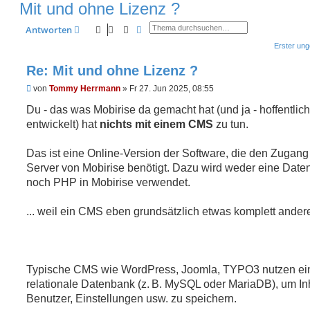
Mit und ohne Lizenz ?
Suche
Erweiterte Suche
Antworten
Erster ung
Re: Mit und ohne Lizenz ?
U
von
Tommy Herrmann
»
Fr 27. Jun 2025, 08:55
n
g
Du - das was Mobirise da gemacht hat (und ja - hoffentlich
e
entwickelt) hat
nichts mit einem CMS
zu tun.
l
e
s
Das ist eine Online-Version der Software, die den Zugan
e
n
Server von Mobirise benötigt. Dazu wird weder eine Dat
e
noch PHP in Mobirise verwendet.
r
B
e
... weil ein CMS eben grundsätzlich etwas komplett andere
i
t
r
a
g
Typische CMS wie WordPress, Joomla, TYPO3 nutzen ei
relationale Datenbank (z. B. MySQL oder MariaDB), um Inh
Benutzer, Einstellungen usw. zu speichern.