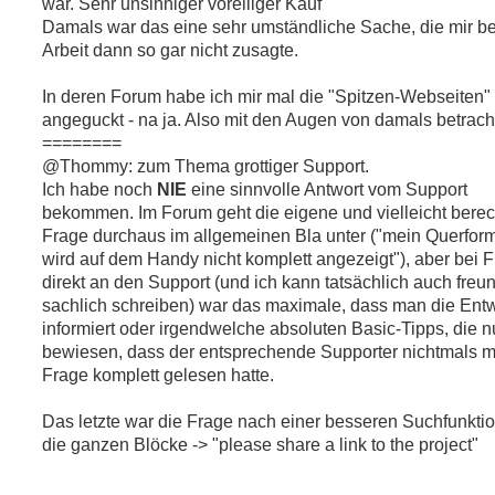
e
war. Sehr unsinniger voreiliger Kauf
s
Damals war das eine sehr umständliche Sache, die mir be
e
n
Arbeit dann so gar nicht zusagte.
e
r
B
In deren Forum habe ich mir mal die "Spitzen-Webseiten"
e
angeguckt - na ja. Also mit den Augen von damals betracht
i
t
========
r
@Thommy: zum Thema grottiger Support.
a
g
Ich habe noch
NIE
eine sinnvolle Antwort vom Support
bekommen. Im Forum geht die eigene und vielleicht berec
Frage durchaus im allgemeinen Bla unter ("mein Querform
wird auf dem Handy nicht komplett angezeigt"), aber bei 
direkt an den Support (und ich kann tatsächlich auch freun
sachlich schreiben) war das maximale, dass man die Entw
informiert oder irgendwelche absoluten Basic-Tipps, die n
bewiesen, dass der entsprechende Supporter nichtmals 
Frage komplett gelesen hatte.
Das letzte war die Frage nach einer besseren Suchfunktio
die ganzen Blöcke -> "please share a link to the project"