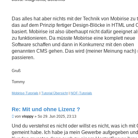
Das alles hat aber nichts mit der Technik von Mobirise zu 
das auf dem Prinzip fertiger Design-Blöcke in HTML und
basiert. Mobirise ist also überhaupt nicht dafür geeignet 
zu funktionieren. Da müsste Mobirise eine komplett neue
Software schaffen und dann in Konkurrenz mit den oben
genannten CMS gehen. Das wird (meiner Meinung nach) 
passieren.
Gruß
Tommy
Mobirise-Tutorials
|
Tutorial Übersicht
|
NOF-Tutorials
Re: Mit und ohne Lizenz ?
U
von
vloppy
»
So 29. Jun 2025, 23:13
n
g
Und du verstehst es nicht oder willst es nicht, was ich mi
e
gemeint habe. Ich habe ja mein Gewerbe aufgegeben un
l
e