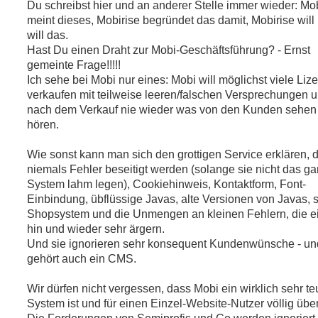
Du schreibst hier und an anderer Stelle immer wieder: Mo
l
e
meint dieses, Mobirise begründet das damit, Mobirise will
s
will das.
e
n
Hast Du einen Draht zur Mobi-Geschäftsführung? - Ernst
e
gemeinte Frage!!!!!
r
B
Ich sehe bei Mobi nur eines: Mobi will möglichst viele Liz
e
verkaufen mit teilweise leeren/falschen Versprechungen 
i
t
nach dem Verkauf nie wieder was von den Kunden sehen
r
hören.
a
g
Wie sonst kann man sich den grottigen Service erklären, 
niemals Fehler beseitigt werden (solange sie nicht das g
System lahm legen), Cookiehinweis, Kontaktform, Font-
Einbindung, übflüssige Javas, alte Versionen von Javas, 
Shopsystem und die Unmengen an kleinen Fehlern, die e
hin und wieder sehr ärgern.
Und sie ignorieren sehr konsequent Kundenwünsche - un
gehört auch ein CMS.
Wir dürfen nicht vergessen, dass Mobi ein wirklich sehr te
System ist und für einen Einzel-Website-Nutzer völlig über