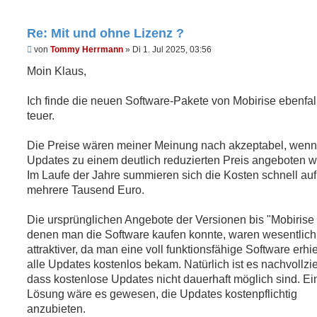
Re: Mit und ohne Lizenz ?
U
von
Tommy Herrmann
»
Di 1. Jul 2025, 03:56
n
g
Moin Klaus,
e
l
e
Ich finde die neuen Software-Pakete von Mobirise ebenfal
s
teuer.
e
n
e
Die Preise wären meiner Meinung nach akzeptabel, wenn
r
B
Updates zu einem deutlich reduzierten Preis angeboten 
e
Im Laufe der Jahre summieren sich die Kosten schnell auf
i
t
mehrere Tausend Euro.
r
a
g
Die ursprünglichen Angebote der Versionen bis "Mobirise 
denen man die Software kaufen konnte, waren wesentlich
attraktiver, da man eine voll funktionsfähige Software erhie
alle Updates kostenlos bekam. Natürlich ist es nachvollzi
dass kostenlose Updates nicht dauerhaft möglich sind. Ein
Lösung wäre es gewesen, die Updates kostenpflichtig
anzubieten.