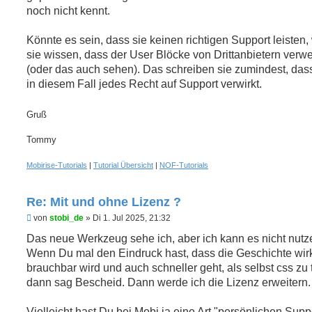
noch nicht kennt.
Könnte es sein, dass sie keinen richtigen Support leisten
sie wissen, dass der User Blöcke von Drittanbietern verw
(oder das auch sehen). Das schreiben sie zumindest, da
in diesem Fall jedes Recht auf Support verwirkt.
Gruß
Tommy
Mobirise-Tutorials
|
Tutorial Übersicht
|
NOF-Tutorials
Re: Mit und ohne Lizenz ?
U
von
stobi_de
»
Di 1. Jul 2025, 21:32
n
g
Das neue Werkzeug sehe ich, aber ich kann es nicht nutz
e
Wenn Du mal den Eindruck hast, dass die Geschichte wirk
l
e
brauchbar wird und auch schneller geht, als selbst css zu 
s
dann sag Bescheid. Dann werde ich die Lizenz erweitern.
e
n
e
Vielleicht hast Du bei Mobi ja eine Art "persönlichen Supp