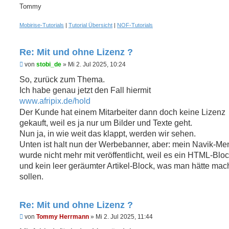
Tommy
Mobirise-Tutorials
|
Tutorial Übersicht
|
NOF-Tutorials
Re: Mit und ohne Lizenz ?
U
von
stobi_de
»
Mi 2. Jul 2025, 10:24
n
g
So, zurück zum Thema.
e
Ich habe genau jetzt den Fall hiermit
l
e
www.afripix.de/hold
s
Der Kunde hat einem Mitarbeiter dann doch keine Lizenz
e
n
gekauft, weil es ja nur um Bilder und Texte geht.
e
Nun ja, in wie weit das klappt, werden wir sehen.
r
B
Unten ist halt nun der Werbebanner, aber: mein Navik-Me
e
wurde nicht mehr mit veröffentlicht, weil es ein HTML-Block
i
t
und kein leer geräumter Artikel-Block, was man hätte mac
r
sollen.
a
g
Re: Mit und ohne Lizenz ?
U
von
Tommy Herrmann
»
Mi 2. Jul 2025, 11:44
n