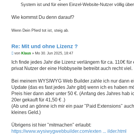
s
System ist und für einen Einzel-Website-Nutzer völlig über
e
n
e
Wie kommst Du denn darauf?
r
B
e
Wenn Dein Pferd tot ist, steig ab.
i
t
r
a
Re: Mit und ohne Lizenz ?
g
U
von
Klaus
»
Mo 30. Jun 2025, 18:47
n
g
Ich finde jedes Jahr die Lizenz verlängern für ca. 110€ für
e
privat Nutzer der eine Hobbyseite betreibt auch recht viel.
l
e
s
Bei meinem WYSIWYG Web Builder zahle ich nur dann e
e
n
Update (das es fast jedes Jahr gibt) wenn ich es haben m
e
Preis hier dann aber unter 50 €. (Anfang des Jahres hab i
r
B
20er gekauft für 41,50 € .)
e
(Ab und an gönne ich mir ein paar "Paid Extensions" auch
i
t
kleines Geld.)
r
a
g
Übrigens ist hier "mitmachen" erlaubt:
https://www.wysiwygwebbuilder.com/exten ... ilder.html