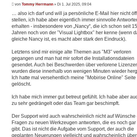
U
von
Tommy Herrmann
»
Di 1. Jul 2025, 09:04
n
g
… also ich darf und will ja persönliche E-Mail hier nicht öff
e
stellen, ich habe aber eigentlich immer sinnvolle Antworte
l
e
erhalten - insbesondere von
Nancy
, die ich schon seit 1
s
Jahren noch von der "Visual Lightbox" her kenne (wenn d
e
n
gleiche Nancy ist, es macht aber stark den Eindruck).
e
r
B
Letztens sind mir einige alte Themen aus "M3" verloren
e
gegangen und man hat mir sofort die Installationsdateien
i
t
gesendet. Auch bei Beschwerden über verlorene Lizenze
r
wurden diese innerhalb von wenigen Minuten wieder herge
a
g
Ich hatte mal versehentlich meine "Mobirise Online" Seite
gelöscht.
Ich habe mich immer gut betreut gefühlt. Ich habe aber au
zu sehr gedrängelt oder das Team gar beschimpft.
Der Support wird auch wahrscheinlich nicht auf Wünsche
Fragen zu neuen Werkzeugen antworten, die es noch gar 
gibt. Das ist nicht die Aufgabe vom Support, der auch die
geplanten Neuerungen vielleicht und wahrscheinlich übe