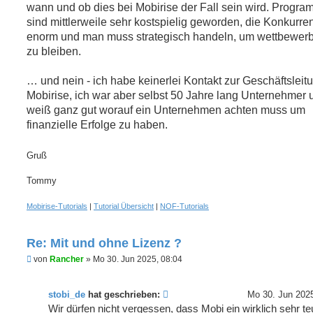
wann und ob dies bei Mobirise der Fall sein wird. Progra
sind mittlerweile sehr kostspielig geworden, die Konkurren
enorm und man muss strategisch handeln, um wettbewerb
zu bleiben.
… und nein - ich habe keinerlei Kontakt zur Geschäftsleit
Mobirise, ich war aber selbst 50 Jahre lang Unternehmer 
weiß ganz gut worauf ein Unternehmen achten muss um
finanzielle Erfolge zu haben.
Gruß
Tommy
Mobirise-Tutorials
|
Tutorial Übersicht
|
NOF-Tutorials
Re: Mit und ohne Lizenz ?
U
von
Rancher
»
Mo 30. Jun 2025, 08:04
n
g
e
stobi_de
hat geschrieben:
Mo 30. Jun 2025
l
e
Wir dürfen nicht vergessen, dass Mobi ein wirklich sehr te