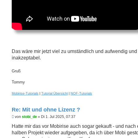
Das wäre mir jetzt viel zu umständlich und aufwendig und 
inakzeptabel.
Gruß
Tommy
Mobirise-Tutorials
|
Tutorial Übersicht
|
NOF-Tutorials
Re: Mit und ohne Lizenz ?
U
von
stobi_de
»
Di 1. Jul 2025, 07:37
n
g
Hatte mir das vor Mobirise auch sogar gekauft - und nach
e
halben Projekt wieder aufgegeben, da ich über Mobi gesto
l