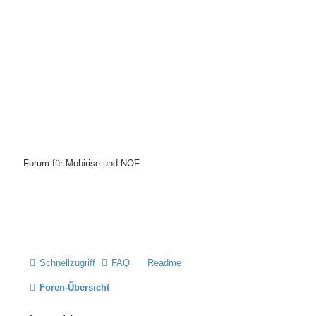
Mobirise-Tutorials.com
Forum für Mobirise und NOF
Hilfeseiten von Mobirise-Tutorials.com
Impressum
Schnellzugriff
FAQ
Readme
Foren-Übersicht