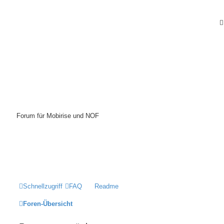
Mobirise-Tutorials.com
Forum für Mobirise und NOF
Hilfeseiten von Mobirise-Tutorials.com
Impressum
Schnellzugriff
FAQ
Readme
Foren-Übersicht