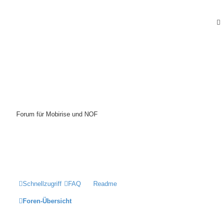
Mobirise-Tutorials.com
Forum für Mobirise und NOF
Hilfeseiten von Mobirise-Tutorials.com
Impressum
Schnellzugriff
FAQ
Readme
Foren-Übersicht