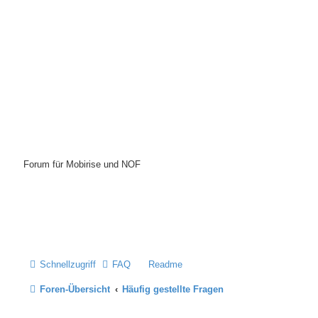
Mobirise-Tutorials.com
Forum für Mobirise und NOF
Hilfeseiten von Mobirise-Tutorials.com
Impressum
Schnellzugriff
FAQ
Readme
Foren-Übersicht
Häufig gestellte Fragen