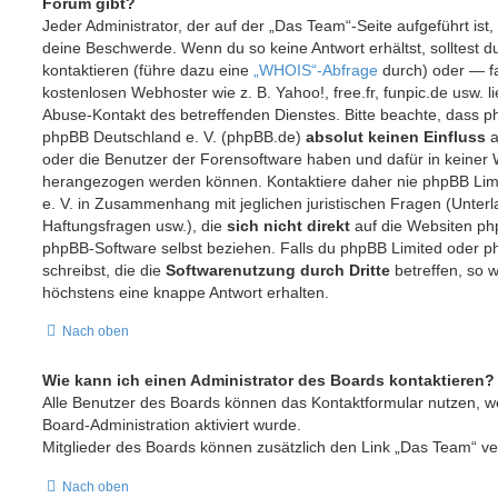
Forum gibt?
Jeder Administrator, der auf der „Das Team“-Seite aufgeführt ist, 
deine Beschwerde. Wenn du so keine Antwort erhältst, solltest 
kontaktieren (führe dazu eine
„WHOIS“-Abfrage
durch) oder — fa
kostenlosen Webhoster wie z. B. Yahoo!, free.fr, funpic.de usw. 
Abuse-Kontakt des betreffenden Dienstes. Bitte beachte, dass 
phpBB Deutschland e. V. (phpBB.de)
absolut keinen Einfluss
a
oder die Benutzer der Forensoftware haben und dafür in keiner
herangezogen werden können. Kontaktiere daher nie phpBB Lim
e. V. in Zusammenhang mit jeglichen juristischen Fragen (Unter
Haftungsfragen usw.), die
sich nicht direkt
auf die Websiten ph
phpBB-Software selbst beziehen. Falls du phpBB Limited oder p
schreibst, die die
Softwarenutzung durch Dritte
betreffen, so w
höchstens eine knappe Antwort erhalten.
Nach oben
Wie kann ich einen Administrator des Boards kontaktieren?
Alle Benutzer des Boards können das Kontaktformular nutzen, w
Board-Administration aktiviert wurde.
Mitglieder des Boards können zusätzlich den Link „Das Team“ v
Nach oben